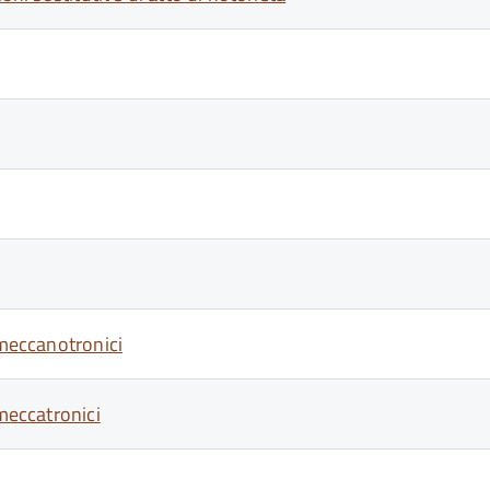
 meccanotronici
 meccatronici