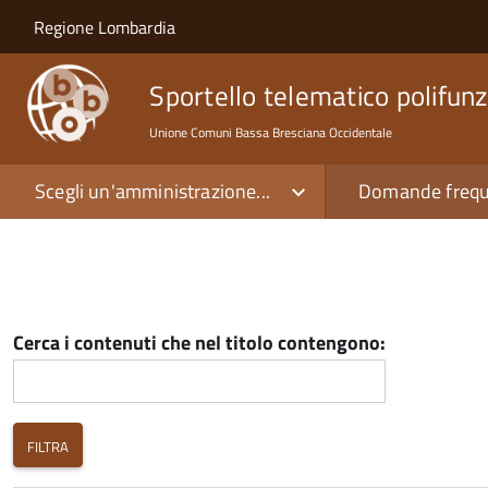
Salta al contenuto principale
Skip to site navigation
Regione Lombardia
Sportello telematico polifunz
Unione Comuni Bassa Bresciana Occidentale
Scegli un'amministrazione...
Domande frequ
Cerca i contenuti che nel titolo contengono: