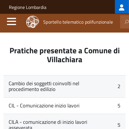
Log
Salta al contenuto principale
Skip to site navigation
Regione Lombardia
me
Sportello telematico polifunzionale
Pratiche presentate a Comune di
Villachiara
Cambio dei soggetti coinvolti nel
2
procedimento edilizio
CIL - Comunicazione inizio lavori
5
CILA - comunicazione di inizio lavori
5
asseverata