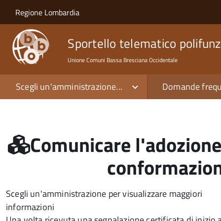
Salta al contenuto principale
Skip to site navigation
Regione Lombardia
Sportello telematico polifunz
Unione Comuni Bassa Bresciana Occidentale
Scegli un'amministrazione...
Domande frequ
Comunicare l'adozione 
conformazione
Scegli un'amministrazione per visualizzare maggiori
informazioni
Una volta ricevuta una segnalazione certificata di inizio att