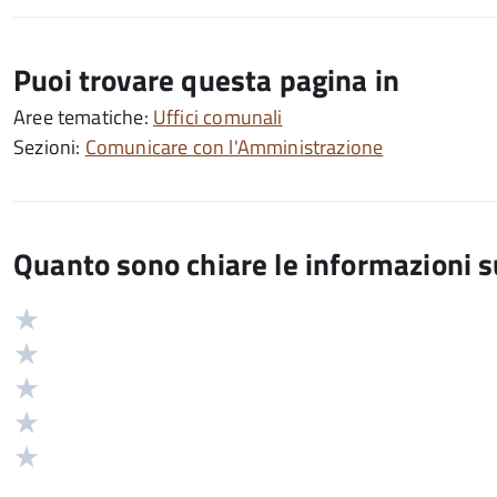
Puoi trovare questa pagina in
Aree tematiche:
Uffici comunali
Sezioni:
Comunicare con l'Amministrazione
Quanto sono chiare le informazioni 
Valuta
Valutazione
5
Valuta
stelle
4
Valuta
su
stelle
3
Valuta
5
su
stelle
2
Valuta
5
su
stelle
1