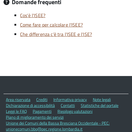
Domande frequenti
Cos'è l'ISEE?
Come fare per calcolare l'ISEE?
Che differenza c'è tra l'ISEE e l'ISE?
Area riservata
Crediti
Informativa privacy
Note legali
Dichiarazione di accessibilità
Contatti
Statistiche del portale
Leggi le FAQ
Pagamenti
Riepilogo valutazioni
Piano di miglioramento dei servizi
Unione dei Comuni della Bassa Bresciana Occidentale - PEC:
unionecomuni.bbo@pec.regione.lombardia.it