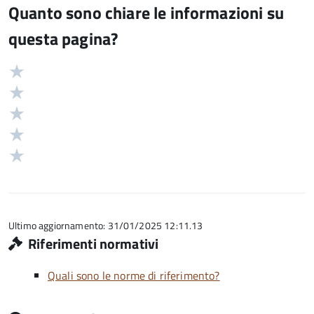
Quanto sono chiare le informazioni su
questa pagina?
Valuta
Valutazione
5
Valuta
stelle
4
Valuta
su
stelle
3
Valuta
5
su
stelle
2
Valuta
5
su
stelle
1
5
su
stelle
5
su
5
Ultimo aggiornamento: 31/01/2025 12:11.13
Riferimenti normativi
Quali sono le norme di riferimento?