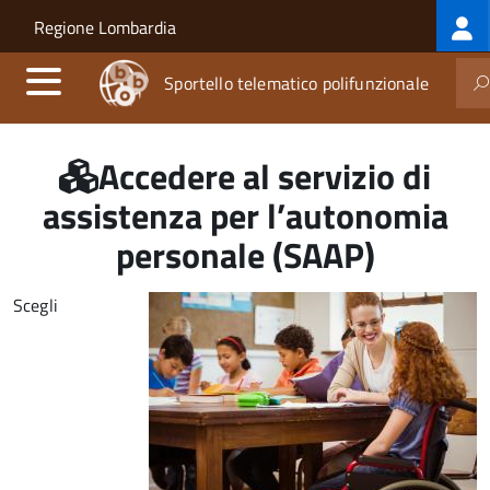
Log
Salta al contenuto principale
Skip to site navigation
Regione Lombardia
me
Sportello telematico polifunzionale
Accedere al servizio di
assistenza per l’autonomia
personale (SAAP)
Scegli