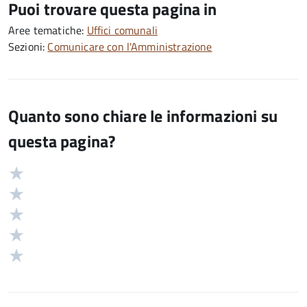
Puoi trovare questa pagina in
Aree tematiche:
Uffici comunali
Sezioni:
Comunicare con l'Amministrazione
Quanto sono chiare le informazioni su
questa pagina?
Valuta
Valutazione
5
Valuta
stelle
4
Valuta
su
stelle
3
Valuta
5
su
stelle
2
Valuta
5
su
stelle
1
5
su
stelle
5
su