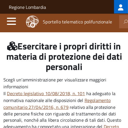
Log
Salta al contenuto principale
Skip to site navigation
Regione Lombardia
me
Sportello telematico polifunzionale
Esercitare i propri diritti in
materia di protezione dei dati
personali
Scegli un'amministrazione per visualizzare maggiori
informazioni
Il
Decreto legislativo 10/08/2018, n. 101
ha adeguato la
normativa nazionale alle disposizioni del
Regolamento
comunitario 27/04/2016, n. 679
relativo alla protezione
delle persone fisiche con riguardo al trattamento dei dati
personali, nonché alla libera circolazione di tali dati. Questo
adeguamento ha comportato una integrazione del
Decreto