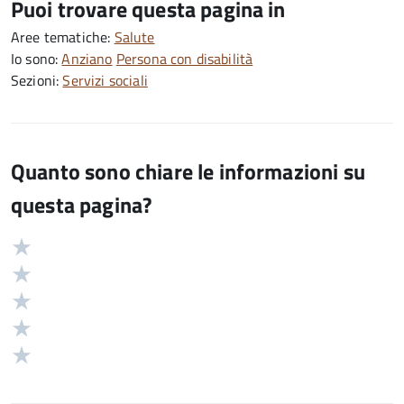
Puoi trovare questa pagina in
Aree tematiche:
Salute
Io sono:
Anziano
Persona con disabilità
Sezioni:
Servizi sociali
Quanto sono chiare le informazioni su
questa pagina?
Valuta
Valutazione
5
Valuta
stelle
4
Valuta
su
stelle
3
Valuta
5
su
stelle
2
Valuta
5
su
stelle
1
5
su
stelle