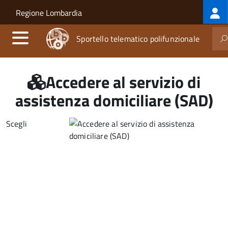
Log
Salta al contenuto principale
Skip to site navigation
Regione Lombardia
me
Sportello telematico polifunzionale
Accedere al servizio di
assistenza domiciliare (SAD)
Scegli