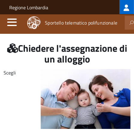
Log
Salta al contenuto principale
Skip to site navigation
Regione Lombardia
me
Sportello telematico polifunzionale
Chiedere l'assegnazione di
un alloggio
Scegli