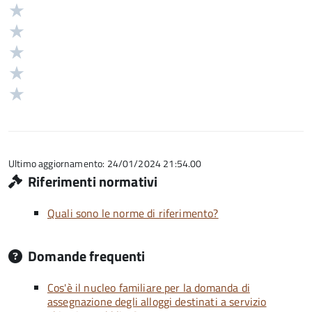
Valuta
Valutazione
5
Valuta
stelle
4
Valuta
su
stelle
3
Valuta
5
su
stelle
2
Valuta
5
su
stelle
1
5
su
stelle
5
su
5
Ultimo aggiornamento: 24/01/2024 21:54.00
Riferimenti normativi
Quali sono le norme di riferimento?
Domande frequenti
Cos'è il nucleo familiare per la domanda di
assegnazione degli alloggi destinati a servizio