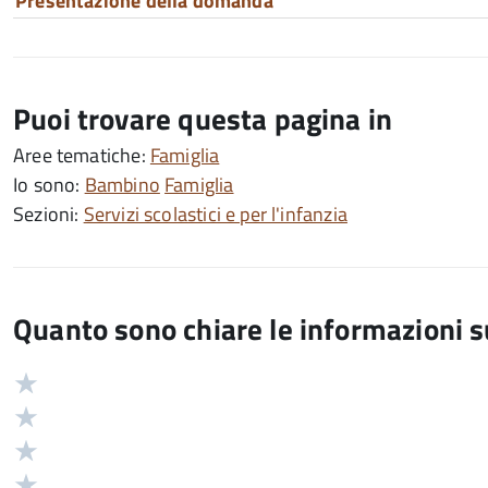
Presentazione della domanda
Puoi trovare questa pagina in
Aree tematiche:
Famiglia
Io sono:
Bambino
Famiglia
Sezioni:
Servizi scolastici e per l'infanzia
Quanto sono chiare le informazioni 
Valuta
Valutazione
5
Valuta
stelle
4
Valuta
su
stelle
3
Valuta