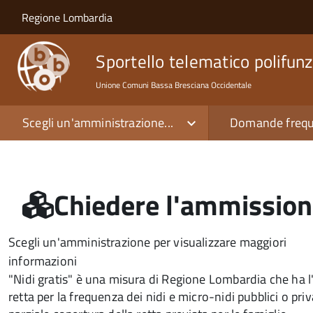
Salta al contenuto principale
Skip to site navigation
Regione Lombardia
Sportello telematico polifunz
Unione Comuni Bassa Bresciana Occidentale
Scegli un'amministrazione...
Domande frequ
Chiedere l'ammissione 
Scegli un'amministrazione per visualizzare maggiori
informazioni
"Nidi gratis" è una misura di Regione Lombardia che ha l'o
retta per la frequenza dei nidi e micro-nidi pubblici o p