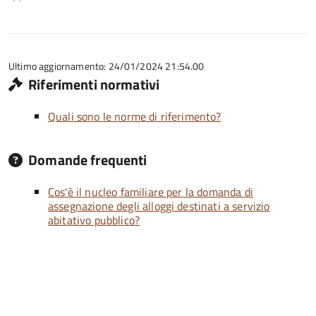
5
su
stelle
1
5
su
stelle
5
su
5
Ultimo aggiornamento: 24/01/2024 21:54.00
Riferimenti normativi
Quali sono le norme di riferimento?
Domande frequenti
Cos'è il nucleo familiare per la domanda di
assegnazione degli alloggi destinati a servizio
abitativo pubblico?