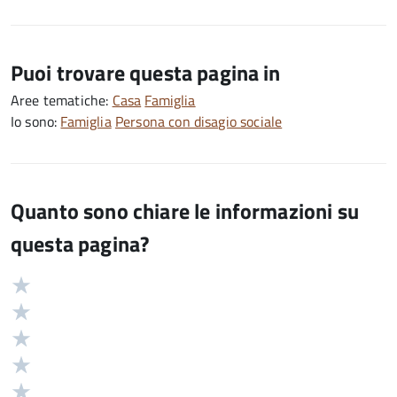
Puoi trovare questa pagina in
Aree tematiche:
Casa
Famiglia
Io sono:
Famiglia
Persona con disagio sociale
Quanto sono chiare le informazioni su
questa pagina?
Valuta
Valutazione
5
Valuta
stelle
4
Valuta
su
stelle
3
Valuta
5
su
stelle
2
Valuta